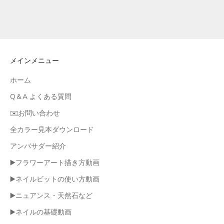
ルム筆）
セール価格
¥1,890
メインメニュー
ホーム
Q＆A よくある質問
✉️お問い合わせ
全カラー見本ダウンロード
アンバサダー紹介
▶️フラワーアート描き方動画
▶️ネイルビットの使い方動画
▶️ニュアンス・天然石など
▶️ネイルの基礎動画