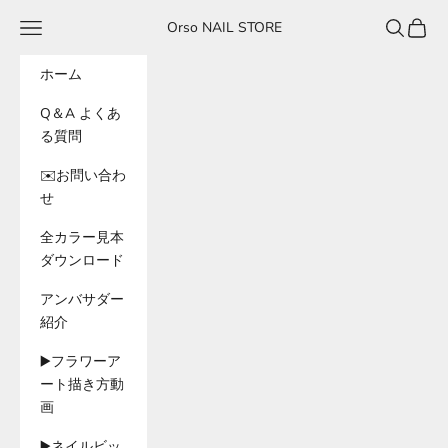
コンテンツへスキップ
メニュー
検索
カート
Orso NAIL STORE
ホーム
Q＆A よくあ
る質問
✉️お問い合わ
せ
全カラー見本
ダウンロード
アンバサダー
紹介
▶️フラワーア
ート描き方動
画
▶️ネイルビッ