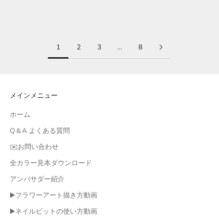
#046 「ダークグリーン」
#047 「ラベンダー」
セール価格
セール価格
¥1,100
¥1,100
1
2
3
…
8
メインメニュー
ホーム
Q＆A よくある質問
✉️お問い合わせ
全カラー見本ダウンロード
アンバサダー紹介
▶️フラワーアート描き方動画
▶️ネイルビットの使い方動画