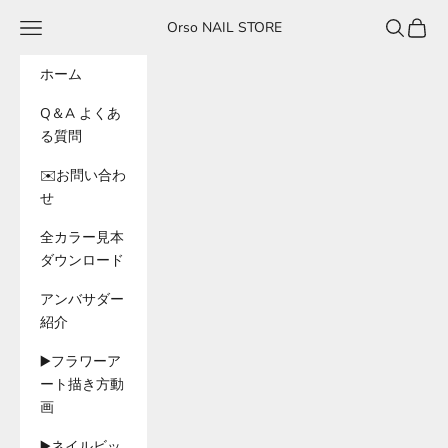
コンテンツへスキップ
メニュー
検索
カート
Orso NAIL STORE
ホーム
Q＆A よくあ
る質問
✉️お問い合わ
せ
全カラー見本
ダウンロード
アンバサダー
紹介
▶️フラワーア
ート描き方動
画
▶️ネイルビッ