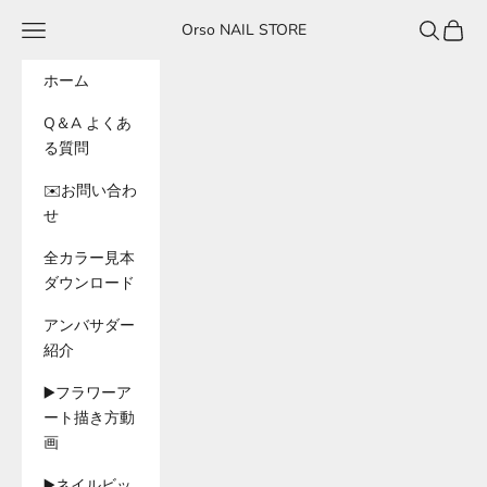
コンテンツへスキップ
メニュー
検索
カート
Orso NAIL STORE
ホーム
Q＆A よくあ
る質問
✉️お問い合わ
せ
全カラー見本
ダウンロード
アンバサダー
紹介
▶️フラワーア
ート描き方動
画
▶️ネイルビッ