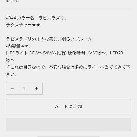
セール価格
¥1,100
#044
カラー名「ラピスラズリ」
テクスチャー★★
ラピスラズリのような美しい
明るいブルー☆
▪︎内容量４ml
[LEDライト 36W〜54Wを推奨] 硬化時間
UV60秒〜、LED20
秒〜
※これは目安なので、不安な場合は多めにライトへ当ててみて下
さい。
数量を減らす
数量を増やす
カートに追加