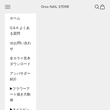
コンテンツへスキップ
メニュー
検索
カート
Orso NAIL STORE
ホーム
Q＆A よくあ
る質問
✉️お問い合わ
せ
全カラー見本
ダウンロード
アンバサダー
紹介
▶️フラワーア
ート描き方動
画
▶️ネイルビッ