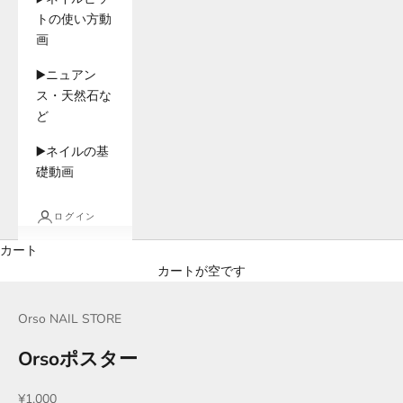
トの使い方動
画
▶️ニュアン
ス・天然石な
ど
▶️ネイルの基
礎動画
ログイン
カート
カートが空です
Orso NAIL STORE
Orsoポスター
セール価格
¥1,000