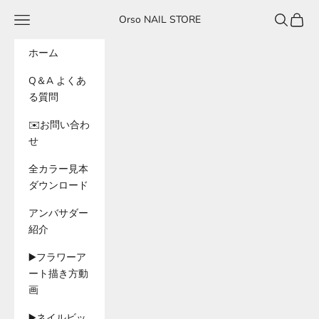
コンテンツへスキップ
メニュー
検索
カート
Orso NAIL STORE
ホーム
Q＆A よくあ
る質問
✉️お問い合わ
せ
全カラー見本
ダウンロード
アンバサダー
紹介
▶️フラワーア
ート描き方動
画
▶️ネイルビッ