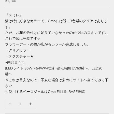
セール価格
¥1,100
『スミレ』
紫は特に好きなカラーで、Orsoには既に3色紫のクリアはありま
す。
ただ、お花の色付けに足りていなかったのが今回のスミレです。
これで紫は完璧です✨
フラワーアートの幅が広がるカラーが完成しました。
・クリアカラー
・テクスチャー★
▪︎内容量４ml
[LEDライト 36W〜54Wを推奨] 硬化時間
UV60秒〜、LED20
秒〜
※これは目安なので、不安な場合は多めにライトへ当ててみて下
さい。
※使用するベースジェルはOrso FILLIN BASE推奨
数量を減らす
数量を増やす