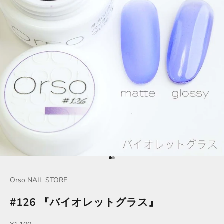
項目に移動する 1
項目に移動する 2
Orso NAIL STORE
#126 『バイオレットグラス』