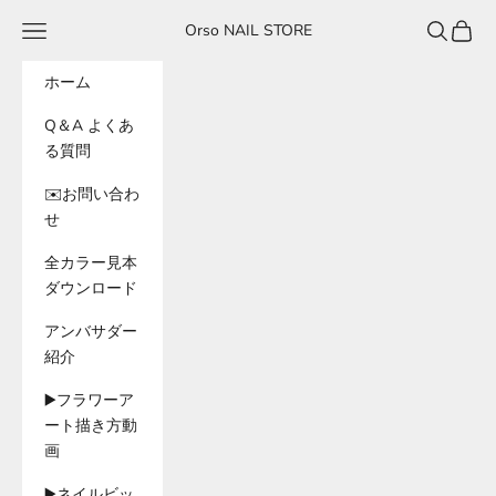
コンテンツへスキップ
メニュー
検索
カート
Orso NAIL STORE
ホーム
Q＆A よくあ
る質問
✉️お問い合わ
せ
全カラー見本
ダウンロード
アンバサダー
紹介
▶️フラワーア
ート描き方動
画
▶️ネイルビッ