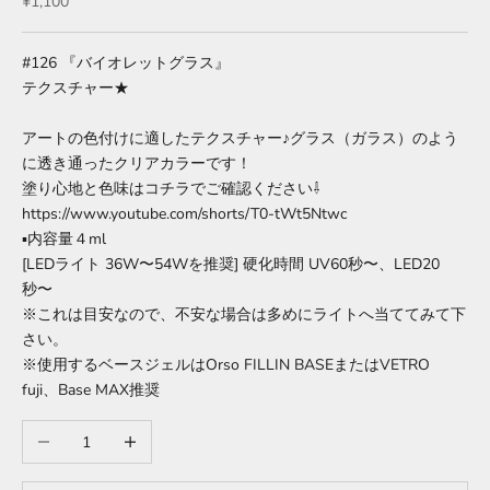
セール価格
¥1,100
#126 『バイオレットグラス』
テクスチャー★
アートの色付けに適したテクスチャー♪グラス（ガラス）のよう
に透き通ったクリアカラーです！
塗り心地と色味はコチラでご確認ください⇩
https://www.youtube.com/shorts/T0-tWt5Ntwc
▪︎内容量４ml
[LEDライト 36W〜54Wを推奨] 硬化時間
UV60秒〜、LED20
秒〜
※これは目安なので、不安な場合は多めにライトへ当ててみて下
さい。
※使用するベースジェルはOrso FILLIN BASEまたはVETRO
fuji、Base MAX推奨
数量を減らす
数量を増やす