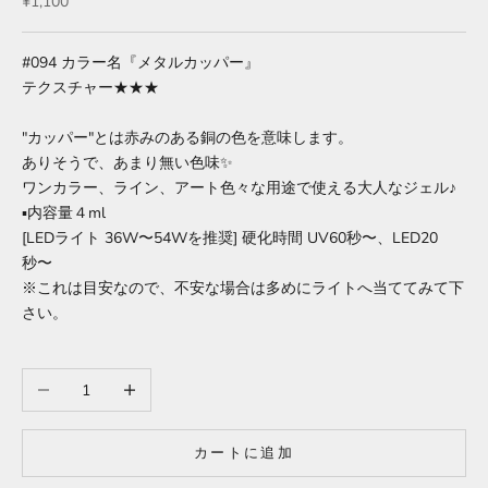
セール価格
¥1,100
#094
カラー名『メタルカッパー』
テクスチャー★★★
"カッパー"とは赤みのある銅の色を意味します。
ありそうで、あまり無い色味✨
ワンカラー、ライン、アート色々な用途で使える大人なジェル♪
▪︎内容量４ml
[LEDライト 36W〜54Wを推奨] 硬化時間
UV60秒〜、LED20
秒〜
※これは目安なので、不安な場合は多めにライトへ当ててみて下
さい。
数量を減らす
数量を増やす
カートに追加