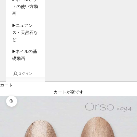
トの使い方動
画
▶️ニュアン
ス・天然石な
ど
▶️ネイルの基
礎動画
ログイン
カート
カートが空です
ズームイン