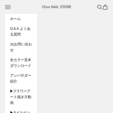
コンテンツへスキップ
メニュー
検索
カート
Orso NAIL STORE
ホーム
Q＆A よくあ
る質問
✉️お問い合わ
せ
全カラー見本
ダウンロード
アンバサダー
紹介
▶️フラワーア
ート描き方動
画
▶️ネイルビッ